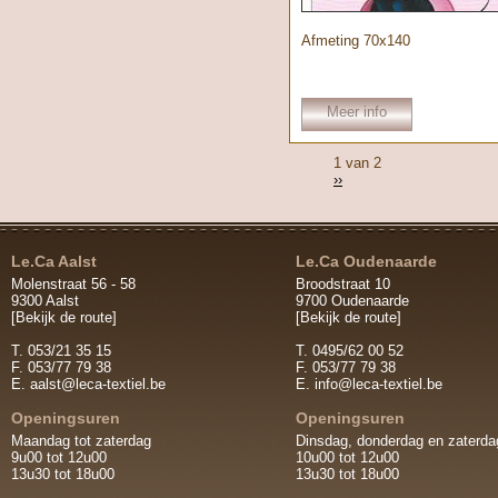
Afmeting 70x140
Meer info
1 van 2
››
Le.Ca Aalst
Le.Ca Oudenaarde
Molenstraat 56 - 58
Broodstraat 10
9300 Aalst
9700 Oudenaarde
[Bekijk de route]
[Bekijk de route]
T. 053/21 35 15
T. 0495/62 00 52
F. 053/77 79 38
F. 053/77 79 38
E.
aalst@leca-textiel.be
E.
info@leca-textiel.be
Openingsuren
Openingsuren
Maandag tot zaterdag
Dinsdag, donderdag en zaterda
9u00 tot 12u00
10u00 tot 12u00
13u30 tot 18u00
13u30 tot 18u00