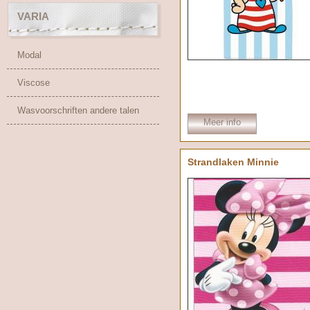
VARIA
Modal
Viscose
Wasvoorschriften andere talen
Meer info
Strandlaken Minnie