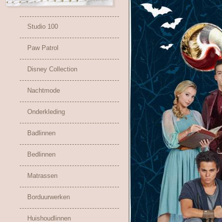
Studio 100
Paw Patrol
Disney Collection
Nachtmode
Onderkleding
Badlinnen
Bedlinnen
Matrassen
Borduurwerken
Huishoudlinnen