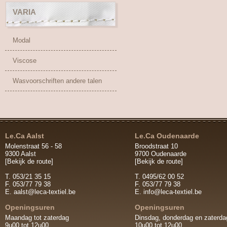
VARIA
Modal
Viscose
Wasvoorschriften andere talen
Le.Ca Aalst
Le.Ca Oudenaarde
Molenstraat 56 - 58
Broodstraat 10
9300 Aalst
9700 Oudenaarde
[Bekijk de route]
[Bekijk de route]
T. 053/21 35 15
T. 0495/62 00 52
F. 053/77 79 38
F. 053/77 79 38
E.
aalst@leca-textiel.be
E.
info@leca-textiel.be
Openingsuren
Openingsuren
Maandag tot zaterdag
Dinsdag, donderdag en zaterda
9u00 tot 12u00
10u00 tot 12u00