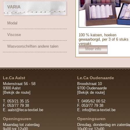
VARIA
Modal
Viscose
100 % katoen, hoeken
gewaarborgd, per 3 of 6 stuks
verpakt.
Wasvoorschriften andere talen
Meer info
Le.Ca Aalst
Le.Ca Oudenaarde
Molenstraat 56 - 58
Broodstraat 10
9300 Aalst
9700 Oudenaarde
[Bekijk de route]
[Bekijk de route]
T. 053/21 35 15
T. 0495/62 00 52
F. 053/77 79 38
F. 053/77 79 38
E.
aalst@leca-textiel.be
E.
info@leca-textiel.be
Openingsuren
Openingsuren
Maandag tot zaterdag
Dinsdag, donderdag en zaterda
9u00 tot 12u00
10u00 tot 12u00