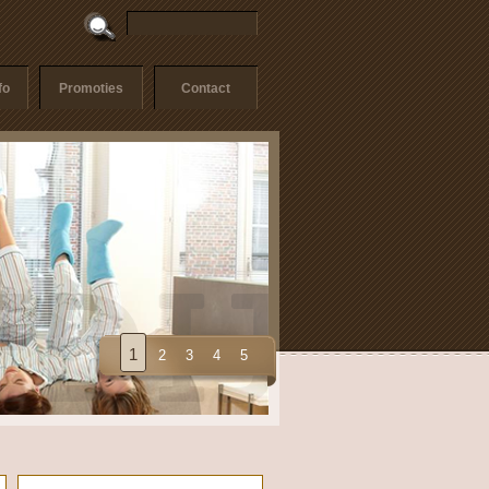
fo
Promoties
Contact
1
2
3
4
5