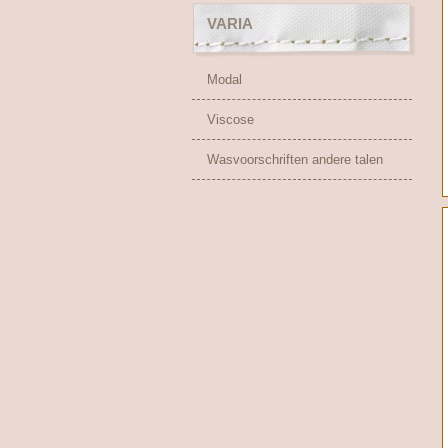
VARIA
Modal
Viscose
Wasvoorschriften andere talen