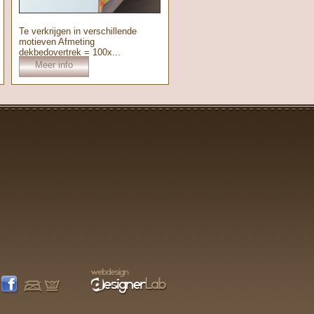
Te verkrijgen in verschillende
motieven Afmeting
dekbedovertrek = 100x...
Meer info