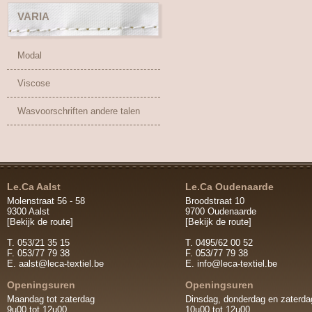
VARIA
Modal
Viscose
Wasvoorschriften andere talen
Le.Ca Aalst
Le.Ca Oudenaarde
Molenstraat 56 - 58
Broodstraat 10
9300 Aalst
9700 Oudenaarde
[Bekijk de route]
[Bekijk de route]
T. 053/21 35 15
T. 0495/62 00 52
F. 053/77 79 38
F. 053/77 79 38
E.
aalst@leca-textiel.be
E.
info@leca-textiel.be
Openingsuren
Openingsuren
Maandag tot zaterdag
Dinsdag, donderdag en zaterda
9u00 tot 12u00
10u00 tot 12u00