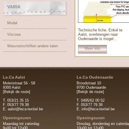
VARIA
Modal
Technische fiche. Enkel te
Viscose
Aalst, overbrengen naar
Oudenaarde is mogel...
Wasvoorschriften andere talen
Meer info
Le.Ca Aalst
Le.Ca Oudenaarde
Molenstraat 56 - 58
Broodstraat 10
9300 Aalst
9700 Oudenaarde
[Bekijk de route]
[Bekijk de route]
T. 053/21 35 15
T. 0495/62 00 52
F. 053/77 79 38
F. 053/77 79 38
E.
aalst@leca-textiel.be
E.
info@leca-textiel.be
Openingsuren
Openingsuren
Maandag tot zaterdag
Dinsdag, donderdag en zaterda
9u00 tot 12u00
10u00 tot 12u00