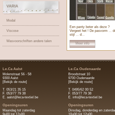
VARIA
Modal
Een panty beter als deze ?
Viscose
Vergeet het ! De pasvorm ... d
stijl ... d...
Wasvoorschriften andere talen
Meer info
Le.Ca Aalst
Le.Ca Oudenaarde
Molenstraat 56 - 58
Broodstraat 10
9300 Aalst
9700 Oudenaarde
[Bekijk de route]
[Bekijk de route]
T. 053/21 35 15
T. 0495/62 00 52
F. 053/77 79 38
F. 053/77 79 38
E.
aalst@leca-textiel.be
E.
info@leca-textiel.be
Openingsuren
Openingsuren
Maandag tot zaterdag
Dinsdag, donderdag en zaterda
9u00 tot 12u00
10u00 tot 12u00