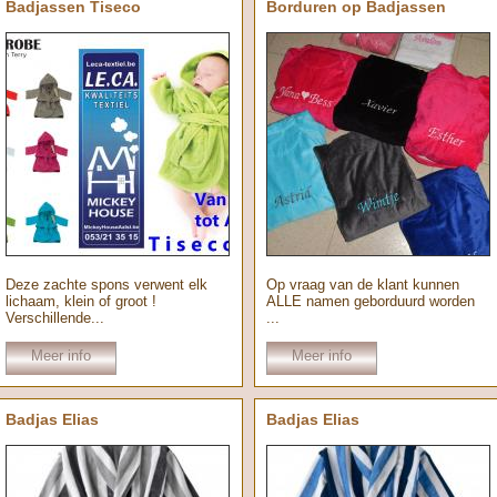
Badjassen Tiseco
Borduren op Badjassen
Deze zachte spons verwent elk
Op vraag van de klant kunnen
lichaam, klein of groot !
ALLE namen geborduurd worden
Verschillende...
...
Meer info
Meer info
Badjas Elias
Badjas Elias