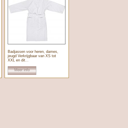
Badjassen voor heren, dames,
jeugd Verkrijgbaar van XS tot
XXL en dit...
Meer info