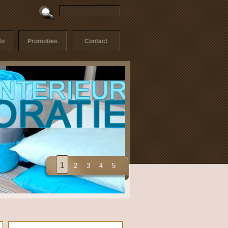
fo
Promoties
Contact
1
2
3
4
5