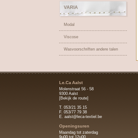
VARIA
Modal
Viscose
Wasvoorschriften andere talen
Le.Ca Aalst
Molenstraat 56 - 58
9300 Aalst
[Bekijk de route]
T. 053/21 35 15
F. 053/77 79 38
E.
aalst@leca-textiel.be
Openingsuren
Maandag tot zaterdag
9u00 tot 12u00