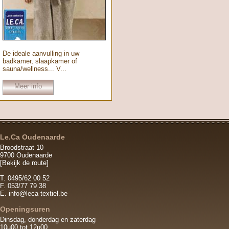
De ideale aanvulling in uw
badkamer, slaapkamer of
sauna/wellness... V...
Meer info
Le.Ca Oudenaarde
Broodstraat 10
9700 Oudenaarde
[Bekijk de route]
T. 0495/62 00 52
F. 053/77 79 38
E.
info@leca-textiel.be
Openingsuren
Dinsdag, donderdag en zaterdag
10u00 tot 12u00