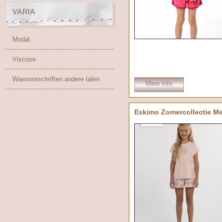
VARIA
Modal
Viscose
Wasvoorschriften andere talen
Meer info
Eskimo Zomercollectie M