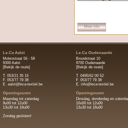
Meer info
Le.Ca Aalst
Le.Ca Oudenaarde
Molenstraat 56 - 58
Broodstraat 10
9300 Aalst
9700 Oudenaarde
[Bekijk de route]
[Bekijk de route]
T. 053/21 35 15
T. 0495/62 00 52
F. 053/77 79 38
F. 053/77 79 38
E.
aalst@leca-textiel.be
E.
info@leca-textiel.be
Openingsuren
Openingsuren
Maandag tot zaterdag
Dinsdag, donderdag en zaterda
9u00 tot 12u00
10u00 tot 12u00
13u30 tot 18u00
13u30 tot 18u00
Zondag gesloten!