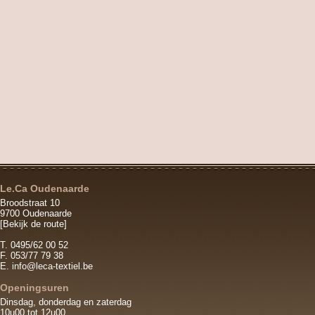
Le.Ca Oudenaarde
Broodstraat 10
9700 Oudenaarde
[Bekijk de route]
T. 0495/62 00 52
F. 053/77 79 38
E.
info@leca-textiel.be
Openingsuren
Dinsdag, donderdag en zaterdag
10u00 tot 12u00