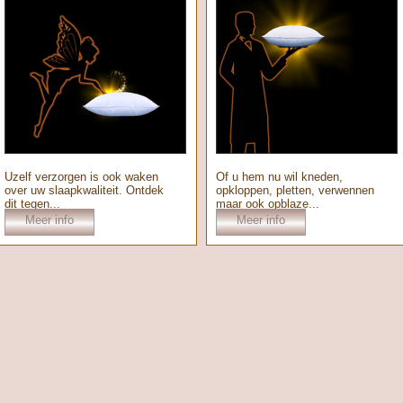
Uzelf verzorgen is ook waken
Of u hem nu wil kneden,
over uw slaapkwaliteit. Ontdek
opkloppen, pletten, verwennen
dit tegen...
maar ook opblaze...
Meer info
Meer info