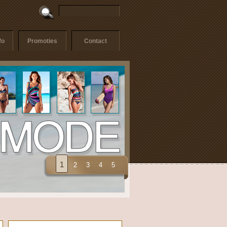
fo
Promoties
Contact
1
2
3
4
5