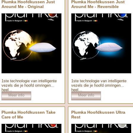
Plumka Hoofdkussen Just
Plumka Hoofdkussen Just
Around Me - Original
Around Me - Reversible
1ste technologie van intelligente
1ste technologie van intelligente
vezels die je hoofd omringen...
vezels die je hoofd omringen...
heel...
heel...
Meer info
Meer info
Plumka Hoofdkussen Take
Plumka Hoofdkussen Ultra
Care of Me
Rest