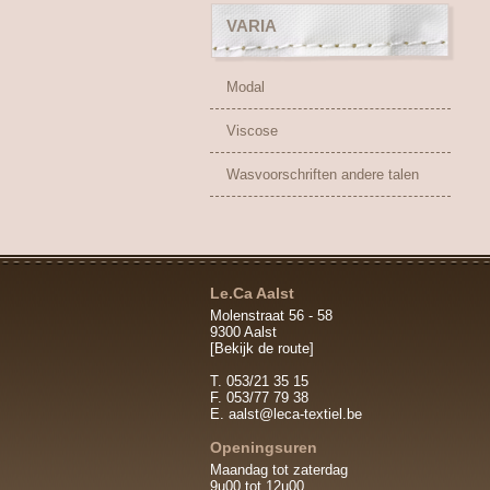
VARIA
Modal
Viscose
Wasvoorschriften andere talen
Le.Ca Aalst
Molenstraat 56 - 58
9300 Aalst
[Bekijk de route]
T. 053/21 35 15
F. 053/77 79 38
E.
aalst@leca-textiel.be
Openingsuren
Maandag tot zaterdag
9u00 tot 12u00