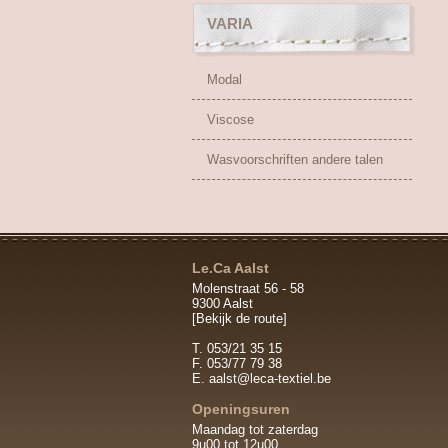
VARIA
Modal
Viscose
Wasvoorschriften andere talen
Le.Ca Aalst
Molenstraat 56 - 58
9300 Aalst
[Bekijk de route]
T. 053/21 35 15
F. 053/77 79 38
E.
aalst@leca-textiel.be
Openingsuren
Maandag tot zaterdag
9u00 tot 12u00