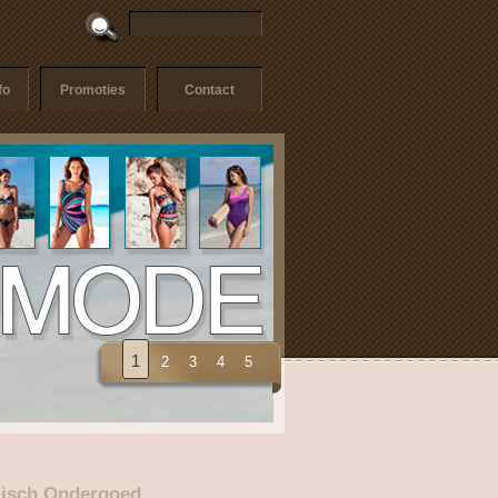
fo
Promoties
Contact
1
2
3
4
5
misch Ondergoed