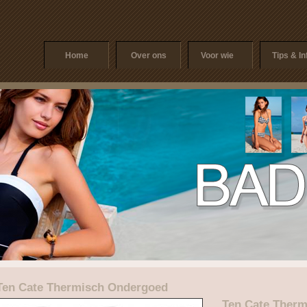
Home
Over ons
Voor wie
Tips & In
Ten Cate Thermisch Ondergoed
Ten Cate Ther