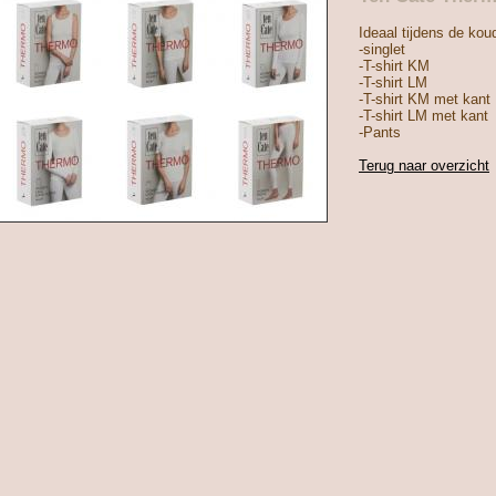
Ideaal tijdens de kou
-singlet
-T-shirt KM
-T-shirt LM
-T-shirt KM met kant
-T-shirt LM met kant
-Pants
Terug naar overzicht