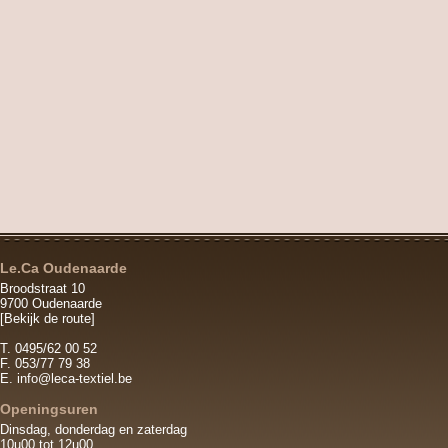
Le.Ca Oudenaarde
Broodstraat 10
9700 Oudenaarde
[Bekijk de route]
T. 0495/62 00 52
F. 053/77 79 38
E.
info@leca-textiel.be
Openingsuren
Dinsdag, donderdag en zaterdag
10u00 tot 12u00