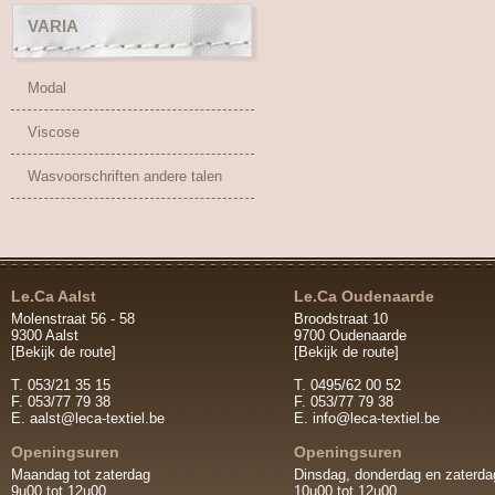
VARIA
Modal
Viscose
Wasvoorschriften andere talen
Le.Ca Aalst
Le.Ca Oudenaarde
Molenstraat 56 - 58
Broodstraat 10
9300 Aalst
9700 Oudenaarde
[Bekijk de route]
[Bekijk de route]
T. 053/21 35 15
T. 0495/62 00 52
F. 053/77 79 38
F. 053/77 79 38
E.
aalst@leca-textiel.be
E.
info@leca-textiel.be
Openingsuren
Openingsuren
Maandag tot zaterdag
Dinsdag, donderdag en zaterda
9u00 tot 12u00
10u00 tot 12u00