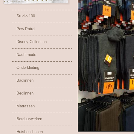
Studio 100
Paw Patrol
Disney Collection
Nachtmode
Onderkleding
Badlinnen
Bedlinnen
Matrassen
Borduurwerken
Huishoudlinnen