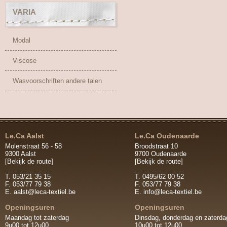
VARIA
Modal
Viscose
Wasvoorschriften andere talen
Le.Ca Aalst
Le.Ca Oudenaarde
Molenstraat 56 - 58
Broodstraat 10
9300 Aalst
9700 Oudenaarde
[Bekijk de route]
[Bekijk de route]
T. 053/21 35 15
T. 0495/62 00 52
F. 053/77 79 38
F. 053/77 79 38
E.
aalst@leca-textiel.be
E.
info@leca-textiel.be
Openingsuren
Openingsuren
Maandag tot zaterdag
Dinsdag, donderdag en zaterda
9u00 tot 12u00
10u00 tot 12u00