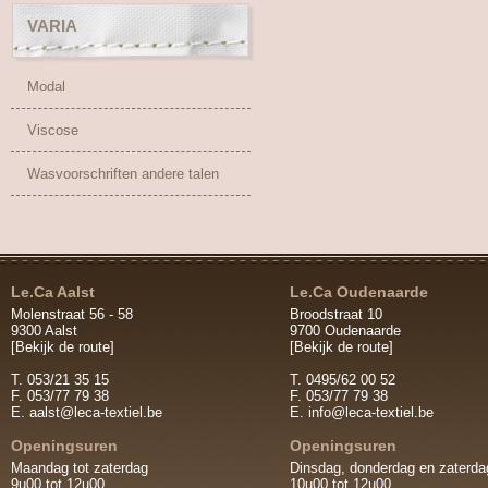
VARIA
Modal
Viscose
Wasvoorschriften andere talen
Le.Ca Aalst
Le.Ca Oudenaarde
Molenstraat 56 - 58
Broodstraat 10
9300 Aalst
9700 Oudenaarde
[Bekijk de route]
[Bekijk de route]
T. 053/21 35 15
T. 0495/62 00 52
F. 053/77 79 38
F. 053/77 79 38
E.
aalst@leca-textiel.be
E.
info@leca-textiel.be
Openingsuren
Openingsuren
Maandag tot zaterdag
Dinsdag, donderdag en zaterda
9u00 tot 12u00
10u00 tot 12u00