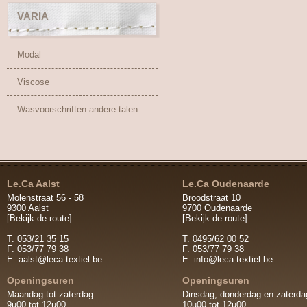
VARIA
Modal
Viscose
Wasvoorschriften andere talen
Le.Ca Aalst
Le.Ca Oudenaarde
Molenstraat 56 - 58
Broodstraat 10
9300 Aalst
9700 Oudenaarde
[Bekijk de route]
[Bekijk de route]
T. 053/21 35 15
T. 0495/62 00 52
F. 053/77 79 38
F. 053/77 79 38
E.
aalst@leca-textiel.be
E.
info@leca-textiel.be
Openingsuren
Openingsuren
Maandag tot zaterdag
Dinsdag, donderdag en zaterda
9u00 tot 12u00
10u00 tot 12u00