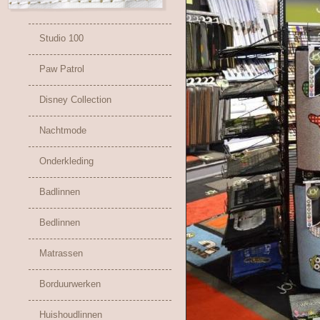
Studio 100
Paw Patrol
Disney Collection
Nachtmode
Onderkleding
Badlinnen
Bedlinnen
Matrassen
Borduurwerken
Huishoudlinnen