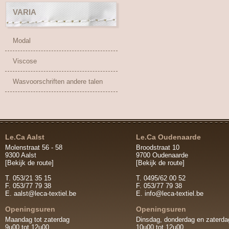
VARIA
Modal
Viscose
Wasvoorschriften andere talen
Le.Ca Aalst
Le.Ca Oudenaarde
Molenstraat 56 - 58
Broodstraat 10
9300 Aalst
9700 Oudenaarde
[Bekijk de route]
[Bekijk de route]
T. 053/21 35 15
T. 0495/62 00 52
F. 053/77 79 38
F. 053/77 79 38
E.
aalst@leca-textiel.be
E.
info@leca-textiel.be
Openingsuren
Openingsuren
Maandag tot zaterdag
Dinsdag, donderdag en zaterda
9u00 tot 12u00
10u00 tot 12u00