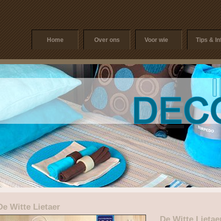
Home
Over ons
Voor wie
Tips & In
De Witte Lietaer
De Witte Lietae