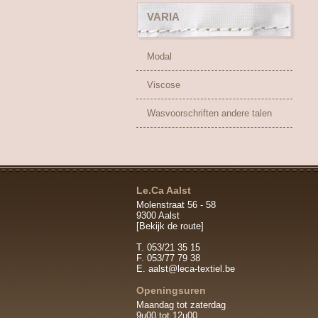
VARIA
Modal
Viscose
Wasvoorschriften andere talen
Le.Ca Aalst
Molenstraat 56 - 58
9300 Aalst
[Bekijk de route]
T. 053/21 35 15
F. 053/77 79 38
E.
aalst@leca-textiel.be
Openingsuren
Maandag tot zaterdag
9u00 tot 12u00