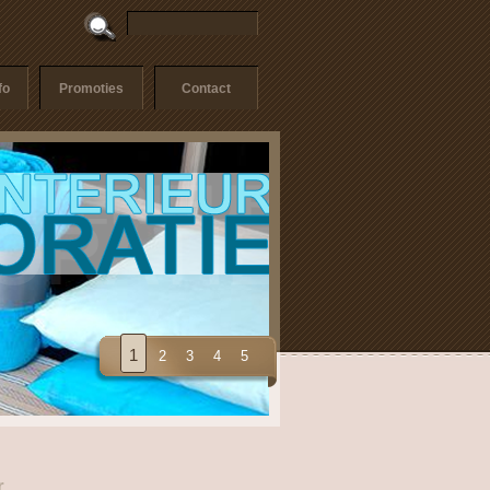
fo
Promoties
Contact
1
2
3
4
5
r