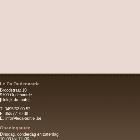
Le.Ca Oudenaarde
Broodstraat 10
9700 Oudenaarde
[Bekijk de route]
T. 0495/62 00 52
F. 053/77 79 38
E.
info@leca-textiel.be
Openingsuren
Dinsdag, donderdag en zaterdag
10u00 tot 12u00