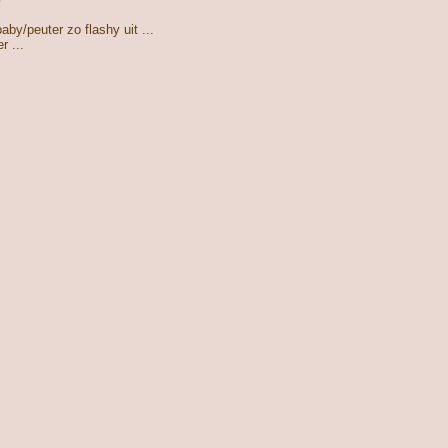
aby/peuter zo flashy uit ...
r ...