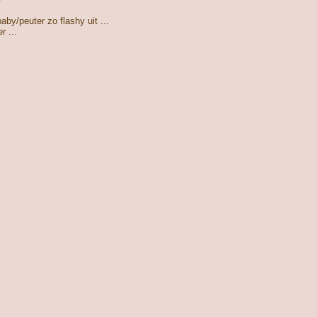
aby/peuter zo flashy uit ...
r ...