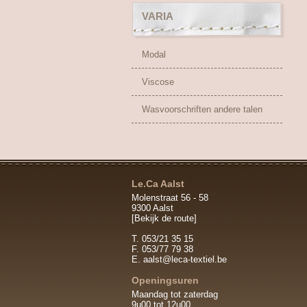
VARIA
Modal
Viscose
Wasvoorschriften andere talen
Le.Ca Aalst
Molenstraat 56 - 58
9300 Aalst
[Bekijk de route]
T. 053/21 35 15
F. 053/77 79 38
E.
aalst@leca-textiel.be
Openingsuren
Maandag tot zaterdag
9u00 tot 12u00