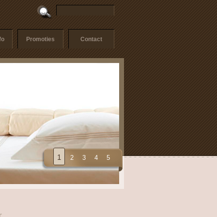
fo
Promoties
Contact
1
2
3
4
5
r