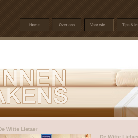
Home
Over ons
Voor wie
Tips & In
De Witte Lietaer
De Witte Lietae