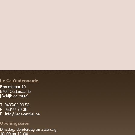
Le.Ca Oudenaarde
Broodstraat 10
9700 Oudenaarde
[Bekijk de route]
T. 0495/62 00 52
F. 053/77 79 38
E.
info@leca-textiel.be
Openingsuren
Dinsdag, donderdag en zaterdag
10u00 tot 12u00